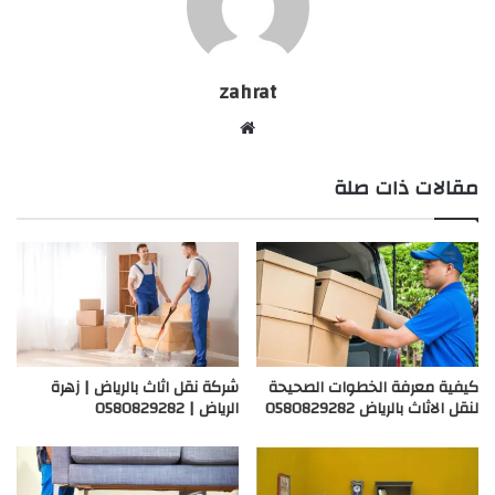
zahrat
م
و
ق
مقالات ذات صلة
ع
ا
ل
و
ي
ب
كيفية معرفة الخطوات الصحيحة
شركة نقل اثاث بالرياض | زهرة
لنقل الاثاث بالرياض 0580829282
الرياض | 0580829282